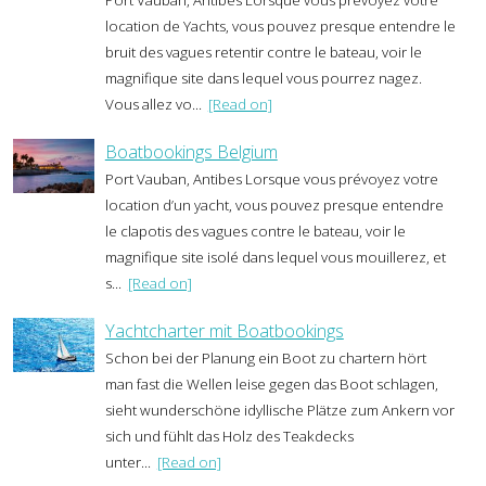
Port Vauban, Antibes Lorsque vous prévoyez votre
location de Yachts, vous pouvez presque entendre le
bruit des vagues retentir contre le bateau, voir le
magnifique site dans lequel vous pourrez nagez.
Vous allez vo...
[Read on]
Boatbookings Belgium
Port Vauban, Antibes Lorsque vous prévoyez votre
location d’un yacht, vous pouvez presque entendre
le clapotis des vagues contre le bateau, voir le
magnifique site isolé dans lequel vous mouillerez, et
s...
[Read on]
Yachtcharter mit Boatbookings
Schon bei der Planung ein Boot zu chartern hört
man fast die Wellen leise gegen das Boot schlagen,
sieht wunderschöne idyllische Plätze zum Ankern vor
sich und fühlt das Holz des Teakdecks
unter...
[Read on]