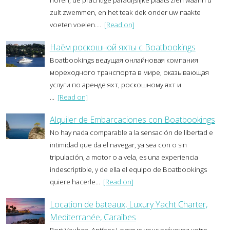
horen, de prachtige paradijslijke plaats zien waarin u
zult zwemmen, en het teak dek onder uw naakte
voeten voelen....
[Read on]
Наём роскошной яхты с Boatbookings
Boatbookings ведущая онлайновая компания
мореходного транспорта в мире, оказывающая
услуги по аренде яхт, роскошному яхт и
...
[Read on]
Alquiler de Embarcaciones con Boatbookings
No hay nada comparable a la sensación de libertad e
intimidad que da el navegar, ya sea con o sin
tripulación, a motor o a vela, es una experiencia
indescriptible, y de ella el equipo de Boatbookings
quiere hacerle...
[Read on]
Location de bateaux, Luxury Yacht Charter,
Mediterranée, Caraïbes